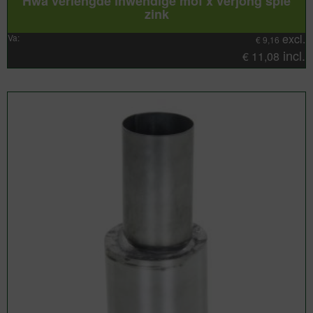
Hwa verlengde inwendige mof x verjong spie
zink
excl.
Va:
€
9,16
incl.
€
11,08