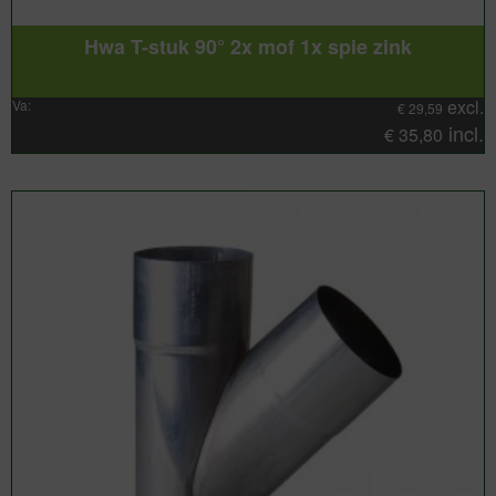
Hwa T-stuk 90° 2x mof 1x spie zink
excl.
Va:
€
29,59
incl.
€
35,80