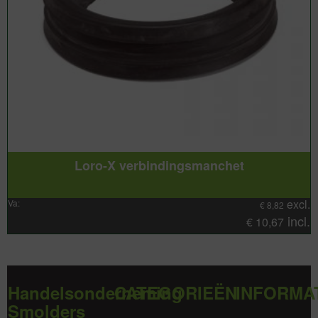
Loro-X verbindingsmanchet
excl.
Va:
€
8,82
incl.
€
10,67
Handelsonderneming
CATEGORIEËN
INFORMA
Smolders