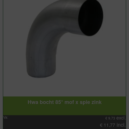
Hwa bocht 85° mof x spie zink
excl.
Va:
€
9,73
incl.
€
11,77