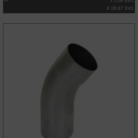
excl.
€
23,86
incl.
€
28,87