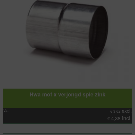
Hwa mof x verjongd spie zink
excl.
Va:
€
3,62
incl.
€
4,38