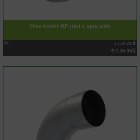
Hwa bocht 40º mof x spie zink
excl.
Va:
€
6,03
incl.
€
7,30