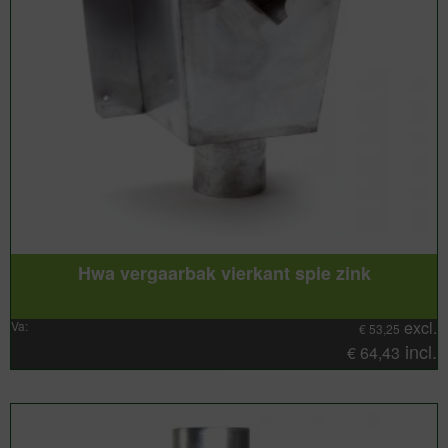
Hwa vergaarbak vierkant spie zink
excl.
Va:
€
53,25
incl.
€
64,43