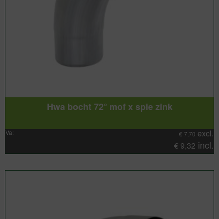
Hwa bocht 72° mof x spie zink
excl.
Va:
€
7,70
incl.
€
9,32