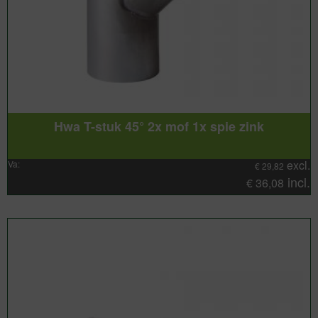
Hwa T-stuk 45° 2x mof 1x spie zink
excl.
Va:
€
29,82
incl.
€
36,08