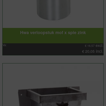
Hwa verloopstuk mof x spie zink
excl.
Va:
€
16,57
incl.
€
20,05