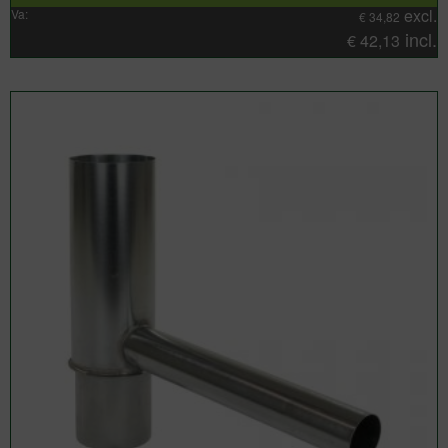
excl.
Va:
€
34,82
incl.
€
42,13