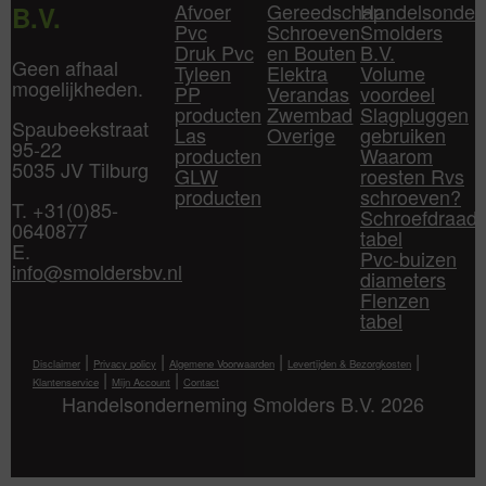
Afvoer
Gereedschap
Handelsonder
B.V.
Pvc
Schroeven
Smolders
Druk Pvc
en Bouten
B.V.
Geen afhaal
Tyleen
Elektra
Volume
mogelijkheden.
PP
Verandas
voordeel
producten
Zwembad
Slagpluggen
Spaubeekstraat
Las
Overige
gebruiken
95-22
producten
Waarom
5035 JV Tilburg
GLW
roesten Rvs
producten
schroeven?
T. +31(0)85-
Schroefdraad
0640877
tabel
E.
Pvc-buizen
info@smoldersbv.nl
diameters
Flenzen
tabel
|
|
|
|
Disclaimer
Privacy policy
Algemene Voorwaarden
Levertijden & Bezorgkosten
|
|
Klantenservice
Mijn Account
Contact
Handelsonderneming Smolders B.V. 2026