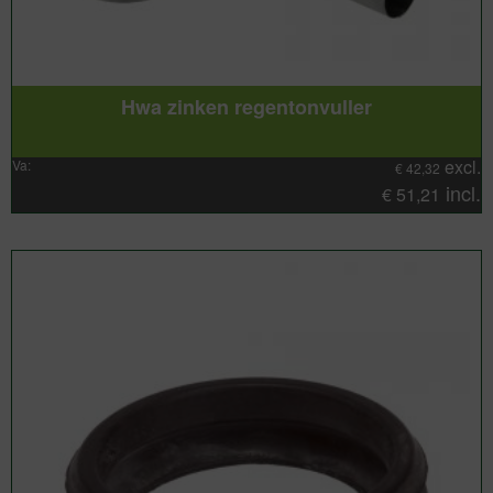
Hwa zinken regentonvuller
excl.
Va:
€
42,32
incl.
€
51,21