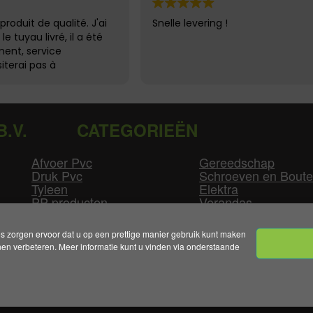
produit de qualité. J'ai
Snelle levering !
e tuyau livré, il a été
ent, service
siterai pas à
B.V.
CATEGORIEËN
Afvoer Pvc
Gereedschap
Druk Pvc
Schroeven en Bout
Tyleen
Elektra
PP producten
Verandas
Las producten
Zwembad
GLW producten
Overige
zorgen ervoor dat u op een prettige manier gebruik kunt maken
n verbeteren. Meer informatie kunt u vinden via onderstaande
mene Voorwaarden
|
Levertijden & Bezorgkosten
|
Klant
Handelsonderneming Smolders B.V. 2026