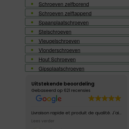
Schroeven zelfborend
Schroeven zelftappend
Spaanplaatschroeven
Stelschroeven
Vleugelschroeven
Vlonderschroeven
Hout Schroeven
Gipsplaatschroeven
Uitstekende beoordeling
Gebaseerd op
621 recensies
Livraison rapide et produit de qualité. J'ai
eu un défaut dans le tuyau livré, il a été
Lees verder
remplacé directement, service excellent!!