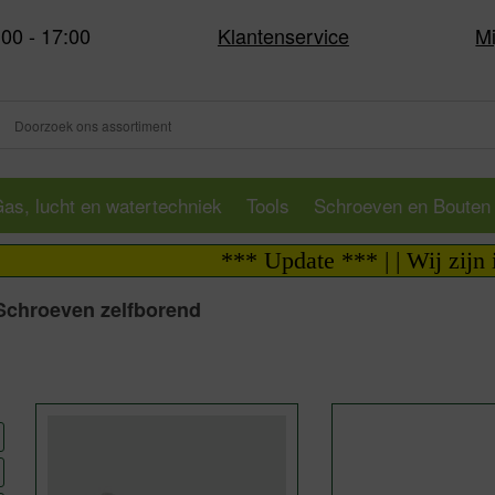
:00 - 17:00
Klantenservice
Mi
as, lucht en watertechniek
Tools
Schroeven en Bouten
*** Update *** | | Wij zijn i.v
Schroeven zelfborend