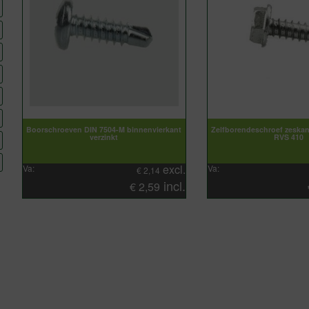
Boorschroeven DIN 7504-M binnenvierkant
Zelfborendeschroef zeska
verzinkt
RVS 410
excl.
Va:
Va:
€
2,14
incl.
€
2,59
Snelle levering !
Bestelling 
verlofperio
Lees verder
dagen late