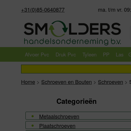
+31(0)85-0640877
ma. t/m vr. 09
Afvoer Pvc
Druk Pvc
Tyleen
PP
Las
G
Home
>
Schroeven en Bouten
>
Schroeven
>
Categorieën
Metaalschroeven
Plaatschroeven