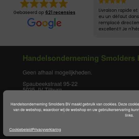
Livraison rapide et 
Gebaseerd op
621 recensies
eu un défaut dans l
remplacé directem
excellent!! Je n'hé
recommander
Handelsonderneming Smolders 
Geen afhaal mogelijkheden.
Spaubeekstraat 95-22
5035 JV Tilburg
T. +31(0)85-0640877
Handelsonderneming Smolders BV maakt gebruik van cookies. Deze cookies 
E.
info@smoldersbv.nl
van de webshop, waardoor wij de webshop en uw gebruikerservaring kunne
links.
Disclaimer
|
Privacy policy
|
Alge
Cookiebeleid
Privacyverklaring