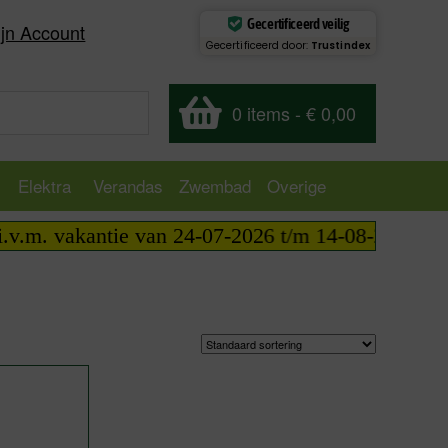
Gecertificeerd veilig
jn Account
Gecertificeerd door:
Trustindex
0 items
-
€ 0,00
Elektra
Verandas
Zwembad
Overige
.m. vakantie van 24-07-2026 t/m 14-08-2026 telefon