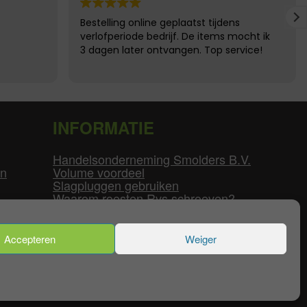
Bestelling online geplaatst tijdens
verlofperiode bedrijf. De items mocht ik
3 dagen later ontvangen. Top service!
INFORMATIE
Handelsonderneming Smolders B.V.
en
Volume voordeel
Slagpluggen gebruiken
Waarom roesten Rvs schroeven?
Schroefdraad tabel
Pvc-buizen diameters
Flenzen tabel
Accepteren
Weiger
enservice
|
Mijn Account
|
Contact