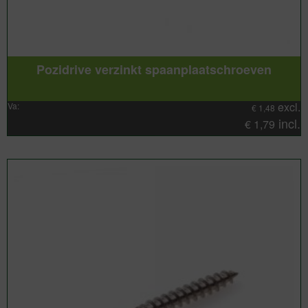
Pozidrive verzinkt spaanplaatschroeven
excl.
Va:
€
1,48
incl.
€
1,79