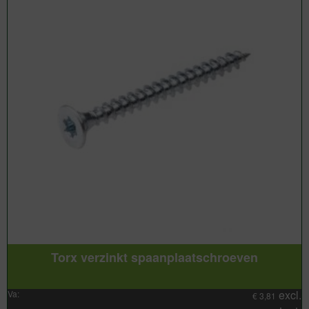
Torx verzinkt spaanplaatschroeven
excl.
Va:
€
3,81