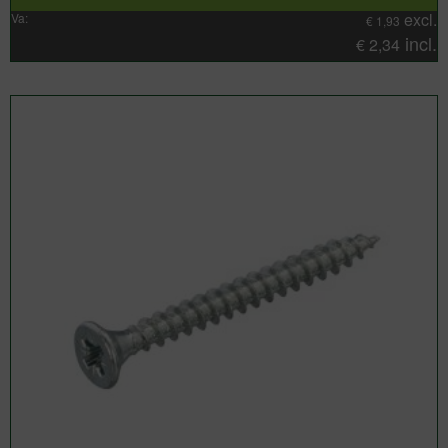
excl.
Va:
€
1,93
incl.
€
2,34