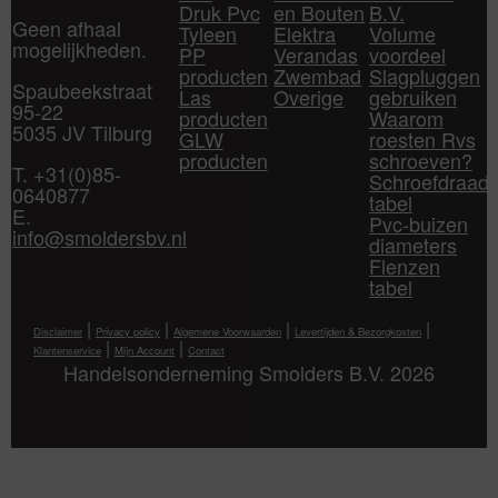
Druk Pvc
en Bouten
B.V.
Geen afhaal
Tyleen
Elektra
Volume
mogelijkheden.
PP
Verandas
voordeel
producten
Zwembad
Slagpluggen
Spaubeekstraat
Las
Overige
gebruiken
95-22
producten
Waarom
5035 JV Tilburg
GLW
roesten Rvs
producten
schroeven?
T. +31(0)85-
Schroefdraad
0640877
tabel
E.
Pvc-buizen
info@smoldersbv.nl
diameters
Flenzen
tabel
|
|
|
|
Disclaimer
Privacy policy
Algemene Voorwaarden
Levertijden & Bezorgkosten
|
|
Klantenservice
Mijn Account
Contact
Handelsonderneming Smolders B.V. 2026