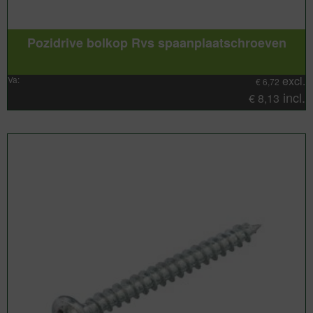
Pozidrive bolkop Rvs spaanplaatschroeven
excl.
Va:
€
6,72
incl.
€
8,13