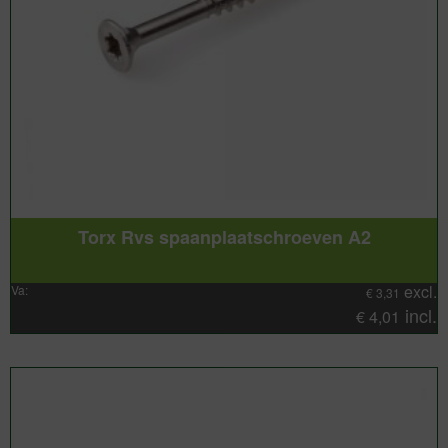
Torx Rvs spaanplaatschroeven A2
excl.
Va:
€
3,31
incl.
€
4,01