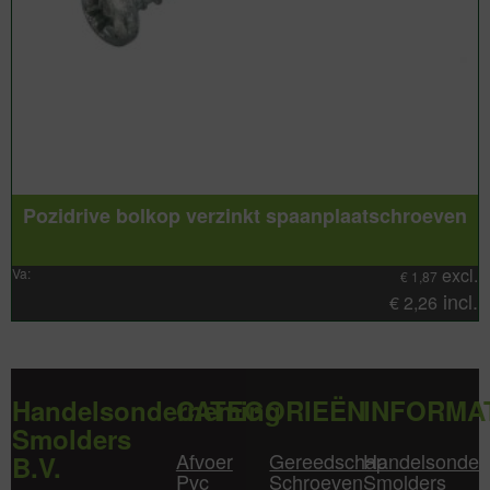
Pozidrive bolkop verzinkt spaanplaatschroeven
excl.
Va:
€
1,87
incl.
€
2,26
Handelsonderneming
CATEGORIEËN
INFORMA
Smolders
Afvoer
Gereedschap
Handelsonder
B.V.
Pvc
Schroeven
Smolders